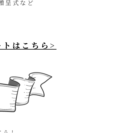
贈呈式など
ートは
こちら>
こう！