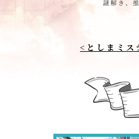
謎解き、
<としまミス