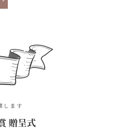
開します
賞 贈呈式